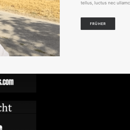
tellus, luctus nec ullam
FRÜHER