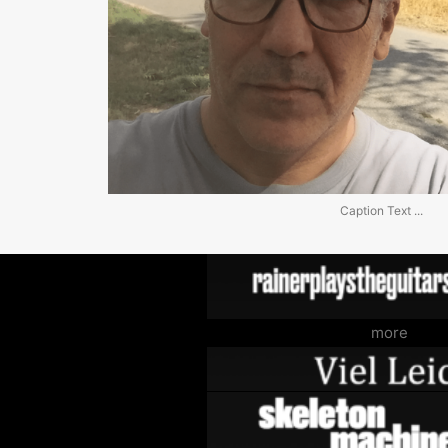
Caption Text ...
more