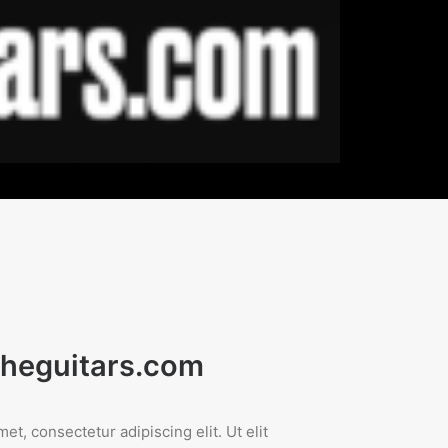
theguitars.com
et, consectetur adipiscing elit. Ut elit