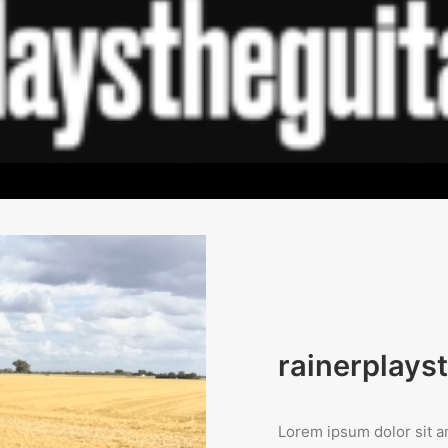
rainerplays
Lorem ipsum dolor sit am